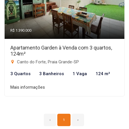
R$ 1.390.000
Apartamento Garden à Venda com 3 quartos,
124m²
Canto do Forte, Praia Grande-SP
3 Quartos
3 Banheiros
1 Vaga
124 m²
Mais informações
‹
1
›