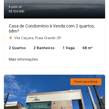
A partir de:
R$ 335.000
Casa de Condomínio à Venda com 2 quartos,
68m²
Vila Caiçara, Praia Grande-SP
2 Quartos
2 Banheiros
1 Vaga
68 m²
Mais informações
Pronto para Morar