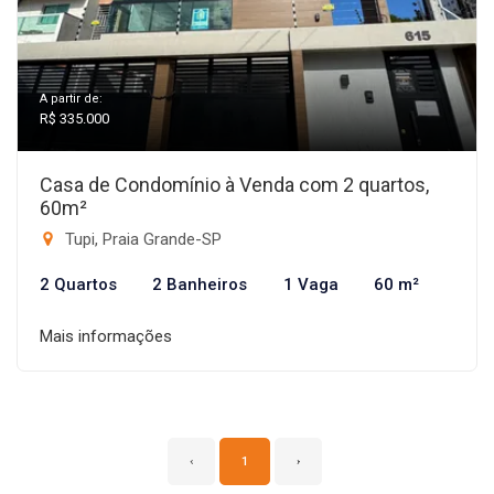
A partir de:
R$ 335.000
Casa de Condomínio à Venda com 2 quartos,
60m²
Tupi, Praia Grande-SP
2 Quartos
2 Banheiros
1 Vaga
60 m²
Mais informações
‹
1
›