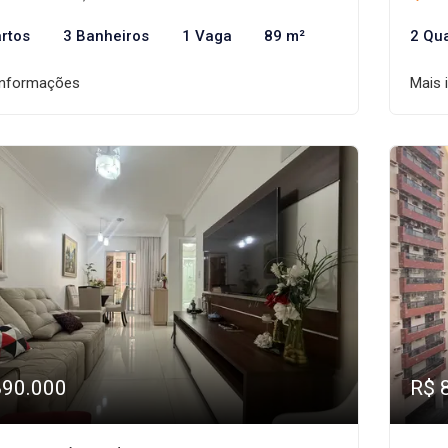
rtos
3 Banheiros
1 Vaga
89 m²
2 Qu
informações
Mais 
890.000
R$ 