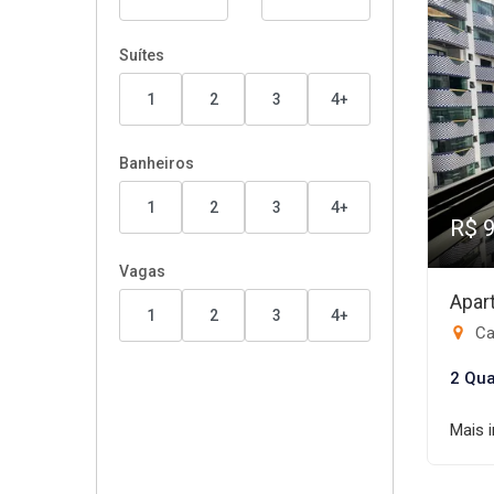
Suítes
1
2
3
4+
Banheiros
1
2
3
4+
R$ 
Vagas
Apar
1
2
3
4+
Ca
2 Qua
Mais 