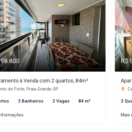
998.800
R$ 
tamento à Venda com 2 quartos, 84m²
Apar
nto do Forte, Praia Grande-SP
Ca
rtos
3 Banheiros
2 Vagas
84 m²
2 Qu
informações
Mais 