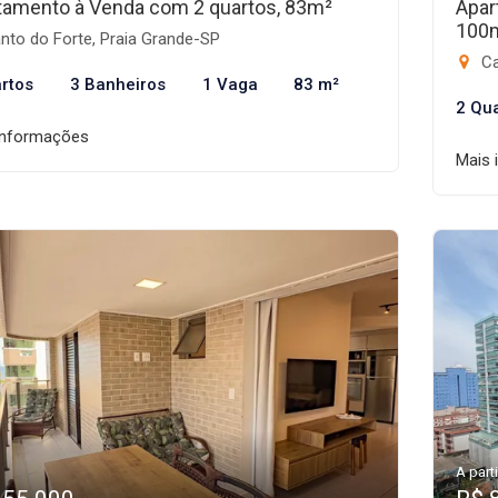
tamento à Venda com 2 quartos, 83m²
Apar
100
nto do Forte, Praia Grande-SP
Ca
rtos
3 Banheiros
1 Vaga
83 m²
2 Qu
informações
Mais 
A parti