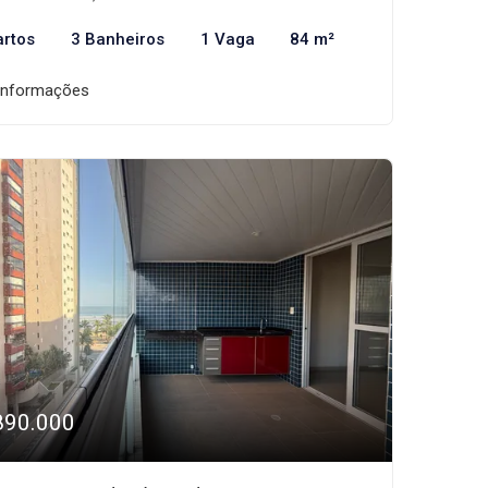
artos
3 Banheiros
1 Vaga
84 m²
informações
890.000