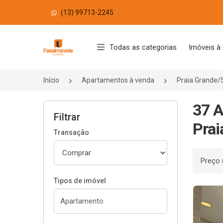
(13) 99713-2245
Página inicial
Todas as categorias
Imóveis à
Início
Apartamentos à venda
Praia Grande/
37 A
Filtrar
Prai
Transação
Ordenar
Tipos de imóvel