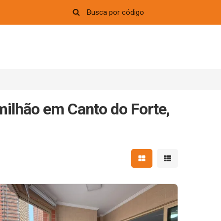
milhão em Canto do Forte,
Mostrar resultados em 
Mostrar resultad