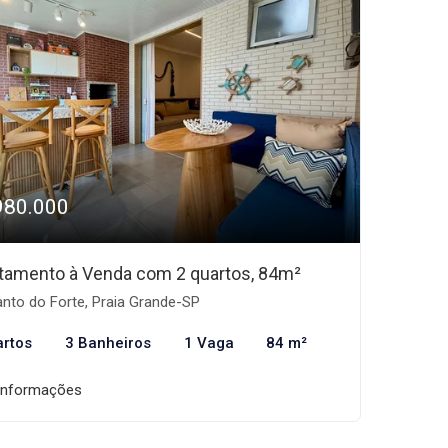
980.000
tamento à Venda com 2 quartos, 84m²
nto do Forte, Praia Grande-SP
artos
3 Banheiros
1 Vaga
84 m²
informações