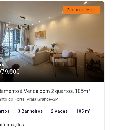
Pronto para Morar
r de:
979.000
tamento à Venda com 2 quartos, 105m²
nto do Forte, Praia Grande-SP
artos
3 Banheiros
2 Vagas
105 m²
informações