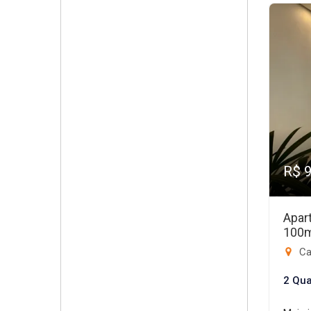
R$ 
Apar
100
Ca
2 Qua