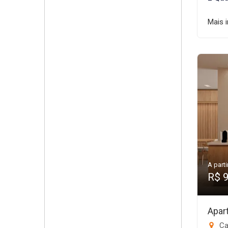
Mais 
A parti
R$ 
Apar
Ca