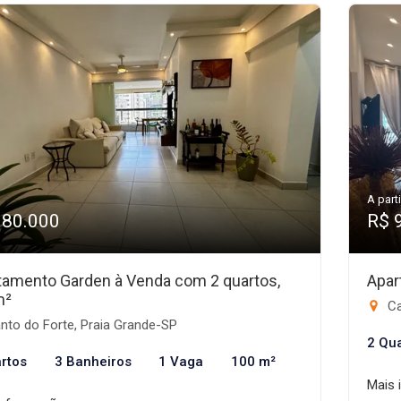
A parti
980.000
R$ 
tamento Garden à Venda com 2 quartos,
Apar
m²
Ca
nto do Forte, Praia Grande-SP
2 Qu
rtos
3 Banheiros
1 Vaga
100 m²
Mais 