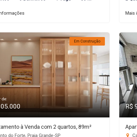
informações
Mais 
Em Construção
r de:
905.000
R$ 
tamento à Venda com 2 quartos, 89m²
Apar
nto do Forte, Praia Grande-SP
Ca