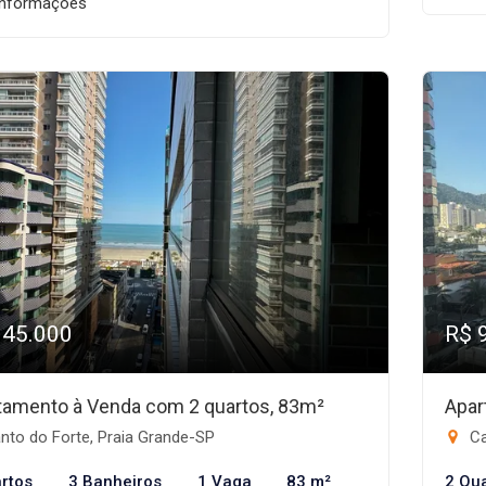
informações
945.000
R$ 
tamento à Venda com 2 quartos, 83m²
Apar
nto do Forte, Praia Grande-SP
Ca
rtos
3 Banheiros
1 Vaga
83 m²
2 Qu