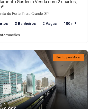
tamento Garden à Venda com 2 quartos,
m²
nto do Forte, Praia Grande-SP
artos
3 Banheiros
2 Vagas
100 m²
informações
Pronto para Morar
r de: