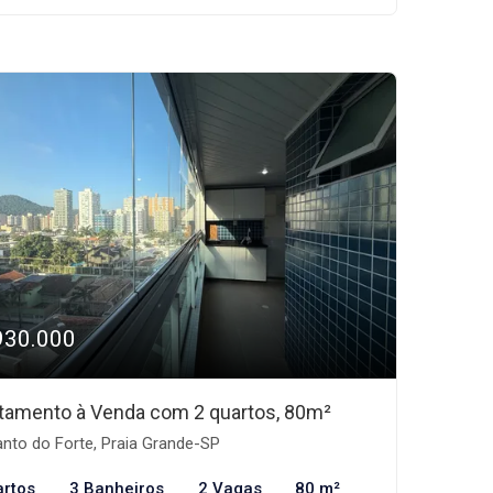
930.000
tamento à Venda com 2 quartos, 80m²
nto do Forte, Praia Grande-SP
artos
3 Banheiros
2 Vagas
80 m²