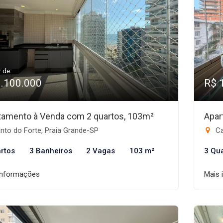
r de:
1.100.000
R$ 
tamento à Venda com 2 quartos, 103m²
Apar
nto do Forte, Praia Grande-SP
Ca
rtos
3 Banheiros
2 Vagas
103 m²
3 Qu
informações
Mais 