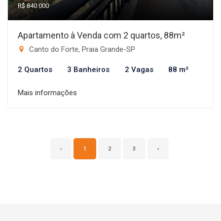
R$ 840.000
Apartamento à Venda com 2 quartos, 88m²
Canto do Forte, Praia Grande-SP
2 Quartos
3 Banheiros
2 Vagas
88 m²
Mais informações
‹
1
2
3
›