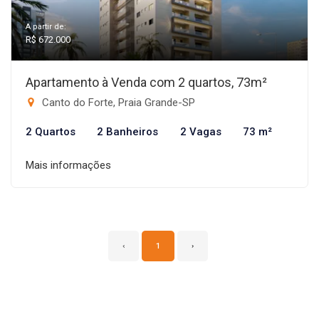
A partir de:
R$ 672.000
Apartamento à Venda com 2 quartos, 73m²
Canto do Forte, Praia Grande-SP
2 Quartos
2 Banheiros
2 Vagas
73 m²
Mais informações
‹
1
›