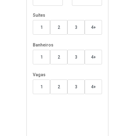
Suítes
1
2
3
4+
Banheiros
1
2
3
4+
Vagas
1
2
3
4+