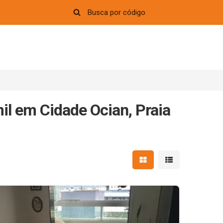
il em Cidade Ocian, Praia
Mostrar resultados em 
Mostrar resultad