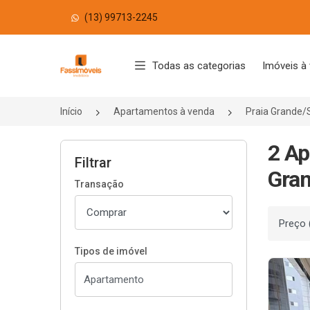
(13) 99713-2245
Página inicial
Todas as categorias
Imóveis à
Início
Apartamentos à venda
Praia Grande/
2 Ap
Filtrar
Gran
Transação
Ordenar
Tipos de imóvel