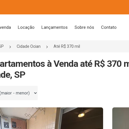
 venda
Locação
Lançamentos
Sobre nós
Contato
SP
Cidade Ocian
Até R$ 370 mil
artamentos à Venda até R$ 370 m
de, SP
 por