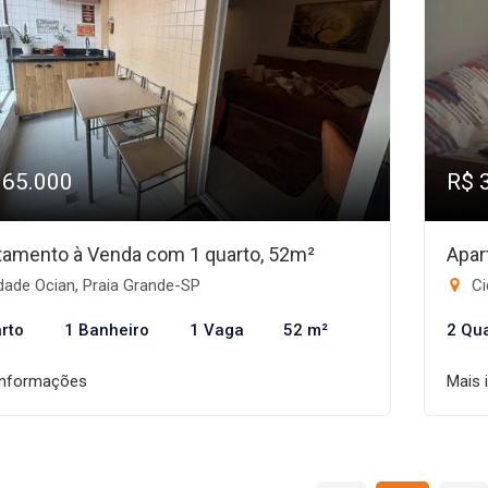
365.000
R$ 
tamento à Venda com 1 quarto, 52m²
Apar
dade Ocian, Praia Grande-SP
Ci
rto
1 Banheiro
1 Vaga
52 m²
2 Qu
informações
Mais 