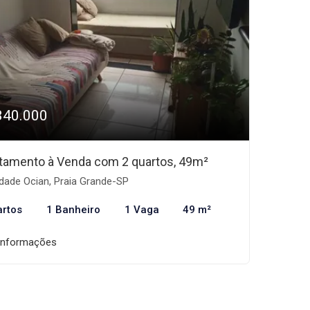
340.000
tamento à Venda com 2 quartos, 49m²
dade Ocian, Praia Grande-SP
artos
1 Banheiro
1 Vaga
49 m²
informações