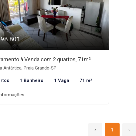
298.801
tamento à Venda com 2 quartos, 71m²
a Antártica, Praia Grande-SP
rtos
1 Banheiro
1 Vaga
71 m²
informações
‹
1
›