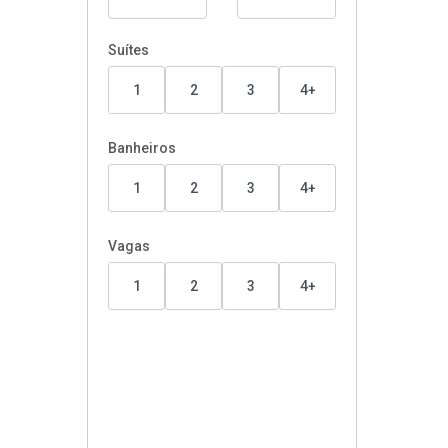
Suítes
1
2
3
4+
Banheiros
1
2
3
4+
Vagas
1
2
3
4+