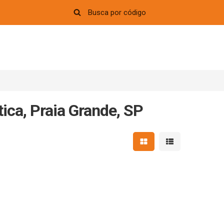
ica, Praia Grande, SP
Mostrar resultados em 
Mostrar resultad