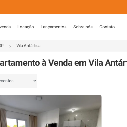
 venda
Locação
Lançamentos
Sobre nós
Contato
SP
Vila Antártica
artamento à Venda em Vila Antárt
 por