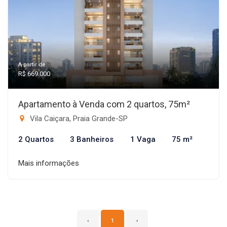
A partir de:
R$ 669.000
Apartamento à Venda com 2 quartos, 75m²
Vila Caiçara, Praia Grande-SP
2 Quartos
3 Banheiros
1 Vaga
75 m²
Mais informações
‹
1
›