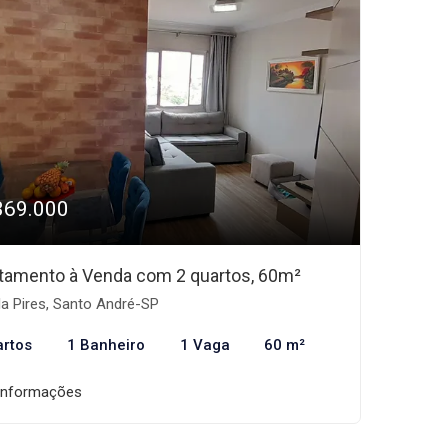
369.000
tamento à Venda com 2 quartos, 60m²
la Pires, Santo André-SP
artos
1 Banheiro
1 Vaga
60 m²
informações