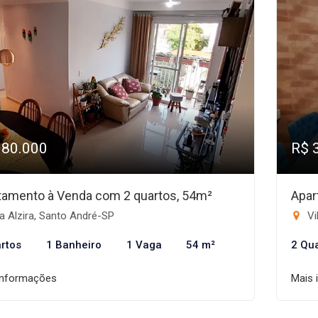
380.000
R$ 
tamento à Venda com 2 quartos, 54m²
Apar
a Alzira, Santo André-SP
Vi
rtos
1 Banheiro
1 Vaga
54 m²
2 Qu
informações
Mais 