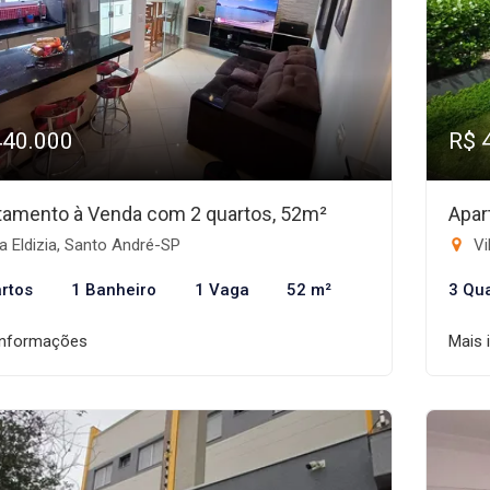
440.000
R$ 
tamento à Venda com 2 quartos, 52m²
Apar
a Eldizia, Santo André-SP
Vi
rtos
1 Banheiro
1 Vaga
52 m²
3 Qu
informações
Mais 