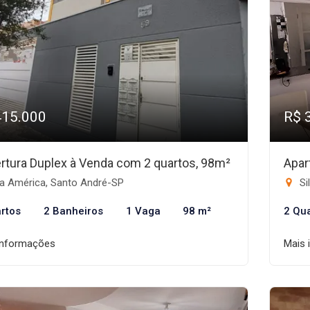
415.000
R$ 
rtura Duplex à Venda com 2 quartos, 98m²
Apar
la América, Santo André-SP
Si
rtos
2 Banheiros
1 Vaga
98 m²
2 Qu
informações
Mais 