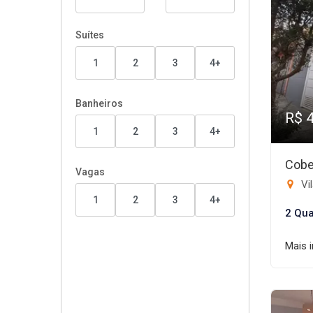
Suítes
1
2
3
4+
Banheiros
R$ 
1
2
3
4+
Cobe
Vagas
Vi
1
2
3
4+
2 Qua
Mais 