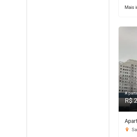
Mais 
A parti
R$ 
Apar
Sa