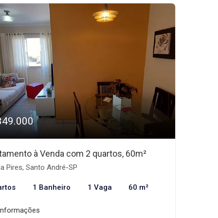
349.000
tamento à Venda com 2 quartos, 60m²
la Pires, Santo André-SP
artos
1 Banheiro
1 Vaga
60 m²
informações