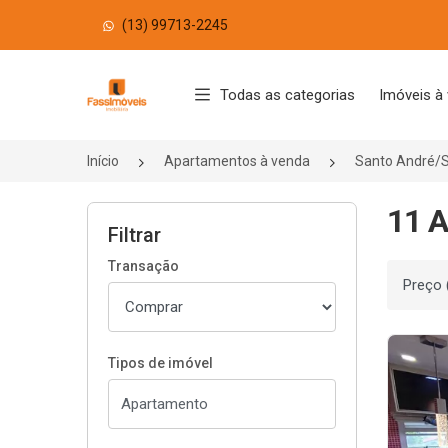
(13) 99713-2245
Página inicial
Todas as categorias
Imóveis à
Início
Apartamentos à venda
Santo André/
11 A
Filtrar
Transação
Ordenar
Tipos de imóvel