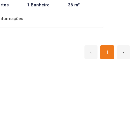
rtos
1 Banheiro
36 m²
informações
‹
1
›