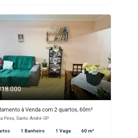
318.000
tamento à Venda com 2 quartos, 60m²
la Pires, Santo André-SP
artos
1 Banheiro
1 Vaga
60 m²