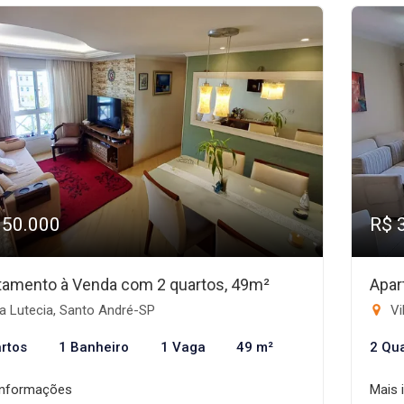
350.000
R$ 
tamento à Venda com 2 quartos, 49m²
Apar
a Lutecia, Santo André-SP
Vi
rtos
1 Banheiro
1 Vaga
49 m²
2 Qu
informações
Mais 