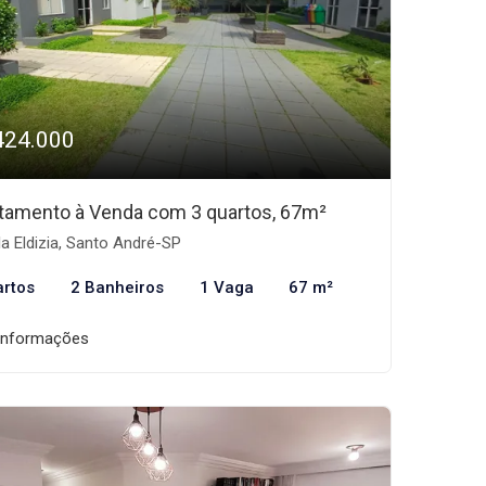
424.000
tamento à Venda com 3 quartos, 67m²
la Eldizia, Santo André-SP
artos
2 Banheiros
1 Vaga
67 m²
informações