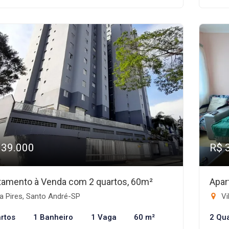
339.000
R$ 
tamento à Venda com 2 quartos, 60m²
Apar
a Pires, Santo André-SP
Vi
rtos
1 Banheiro
1 Vaga
60 m²
2 Qu