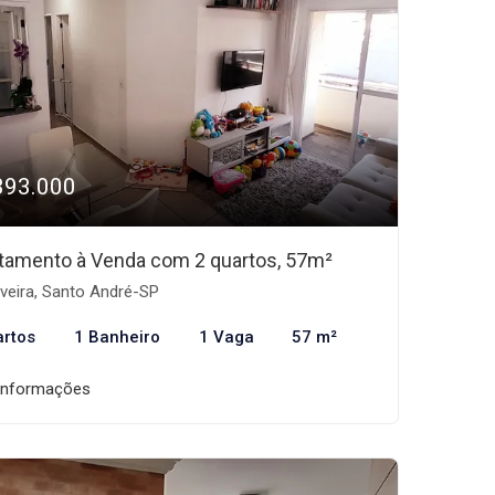
393.000
tamento à Venda com 2 quartos, 57m²
lveira, Santo André-SP
artos
1 Banheiro
1 Vaga
57 m²
informações