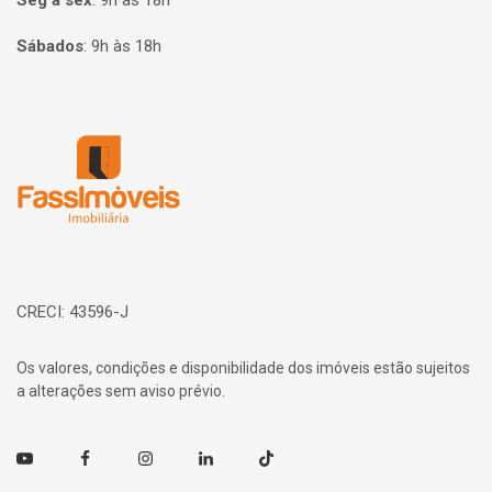
Seg à sex
:
9h às 18h
Sábados
:
9h às 18h
Página inicial
CRECI: 43596-J
Os valores, condições e disponibilidade dos imóveis estão sujeitos
a alterações sem aviso prévio.
Youtube
Facebook
Instagram
Linkedin
TikTok