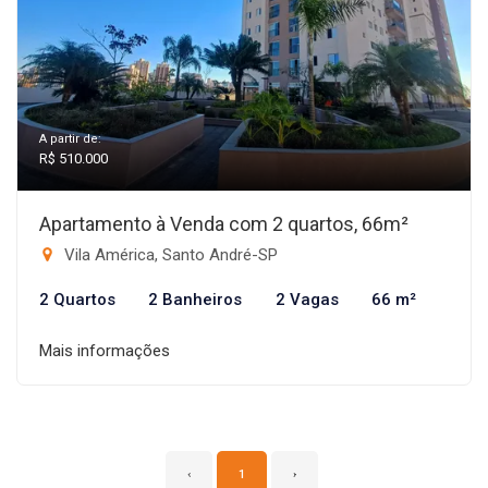
A partir de:
R$ 510.000
Apartamento à Venda com 2 quartos, 66m²
Vila América, Santo André-SP
2 Quartos
2 Banheiros
2 Vagas
66 m²
Mais informações
‹
1
›