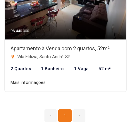
R$ 440.000
Apartamento à Venda com 2 quartos, 52m²
Vila Eldizia, Santo André-SP
2 Quartos
1 Banheiro
1 Vaga
52 m²
Mais informações
‹
1
›