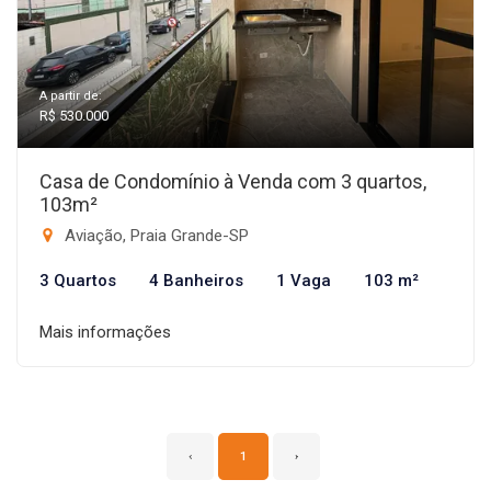
A partir de:
R$ 530.000
Casa de Condomínio à Venda com 3 quartos,
103m²
Aviação, Praia Grande-SP
3 Quartos
4 Banheiros
1 Vaga
103 m²
Mais informações
‹
1
›