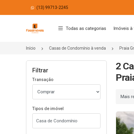
(13) 99713-2245
Página inicial
Todas as categorias
Imóveis à
Início
Casas de Condomínio à venda
Praia 
2 Ca
Filtrar
Prai
Transação
Ordenar
Tipos de imóvel