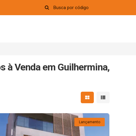
s à Venda em Guilhermina,
Mostrar resultados em 
Mostrar resultad
Lançamento