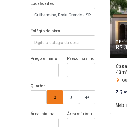
Localidades
Estágio da obra
A parti
R$ 
Preço mínimo
Preço máximo
Casa
43m
Gui
Quartos
2 Qua
1
2
3
4+
Mais 
Área mínima
Área máxima