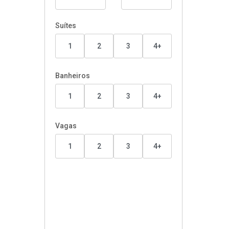
Suítes
1
2
3
4+
Banheiros
1
2
3
4+
Vagas
1
2
3
4+