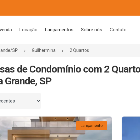
 venda
Locação
Lançamentos
Sobre nós
Contato
Grande/SP
Guilhermina
2 Quartos
sas de Condomínio com 2 Quarto
a Grande, SP
 por
Lançamento