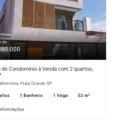
r de:
380.000
 de Condomínio à Venda com 2 quartos,
²
ilhermina, Praia Grande-SP
artos
1 Banheiro
1 Vaga
52 m²
informações