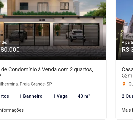
r de:
A parti
380.000
R$ 
 de Condomínio à Venda com 2 quartos,
Casa
²
52m
lhermina, Praia Grande-SP
Gu
rtos
1 Banheiro
1 Vaga
43 m²
2 Qu
informações
Mais 