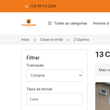
(13) 99713-2245
Página inicial
Todas as categorias
Imóveis à
Início
Casas à venda
2 Quartos
13 C
Filtrar
Transação
Ordenar
Tipos de imóvel