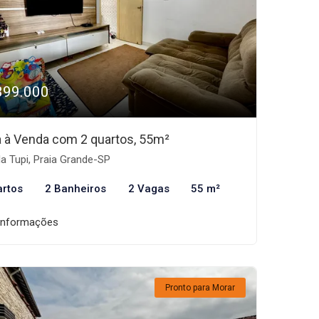
399.000
 à Venda com 2 quartos, 55m²
la Tupi, Praia Grande-SP
artos
2 Banheiros
2 Vagas
55 m²
informações
Pronto para Morar