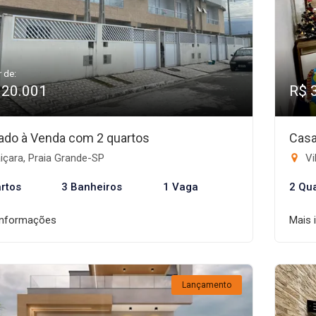
r de:
320.001
R$ 
ado à Venda com 2 quartos
Casa
içara, Praia Grande-SP
Vi
rtos
3 Banheiros
1 Vaga
2 Qu
informações
Mais 
Lançamento