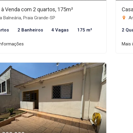
 à Venda com 2 quartos, 175m²
Casa
a Balneária, Praia Grande-SP
An
rtos
2 Banheiros
4 Vagas
175 m²
2 Qu
informações
Mais 