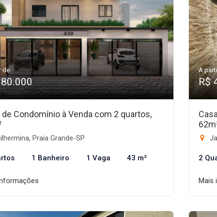
r de:
A parti
380.000
R$ 
 de Condomínio à Venda com 2 quartos,
Casa
²
62m
lhermina, Praia Grande-SP
Ja
rtos
1 Banheiro
1 Vaga
43 m²
2 Qu
informações
Mais 