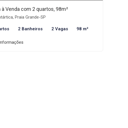
 à Venda com 2 quartos, 98m²
tártica, Praia Grande-SP
artos
2 Banheiros
2 Vagas
98 m²
informações