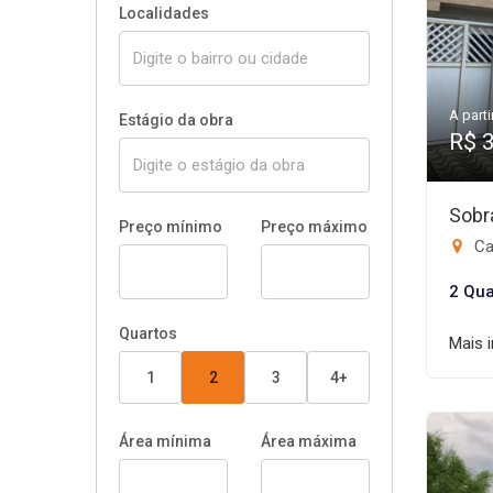
Localidades
A parti
Estágio da obra
R$ 
Sobr
Preço mínimo
Preço máximo
Ca
2 Qua
Quartos
Mais 
1
2
3
4+
Área mínima
Área máxima