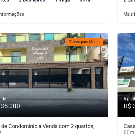
rtos
2 Banheiros
1 Vaga
69 m²
2 Qu
informações
Mais 
Pronto para Morar
r de:
A parti
335.000
R$ 
 de Condomínio à Venda com 2 quartos,
Casa
²
60m