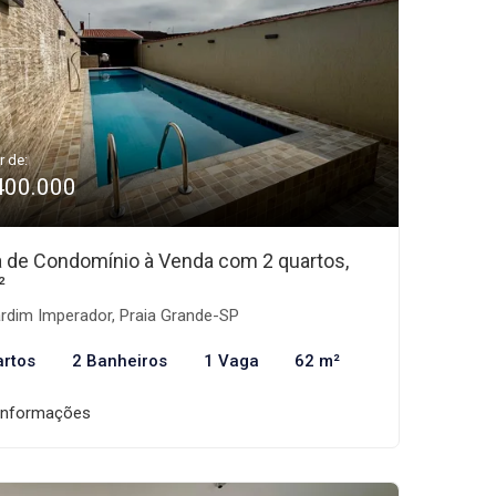
r de:
400.000
 de Condomínio à Venda com 2 quartos,
²
rdim Imperador, Praia Grande-SP
artos
2 Banheiros
1 Vaga
62 m²
informações