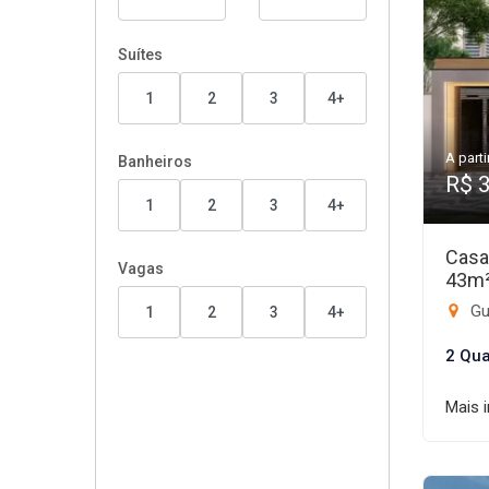
Suítes
1
2
3
4+
A parti
Banheiros
R$ 
1
2
3
4+
Casa
Vagas
43m
Gui
1
2
3
4+
2 Qua
Mais 