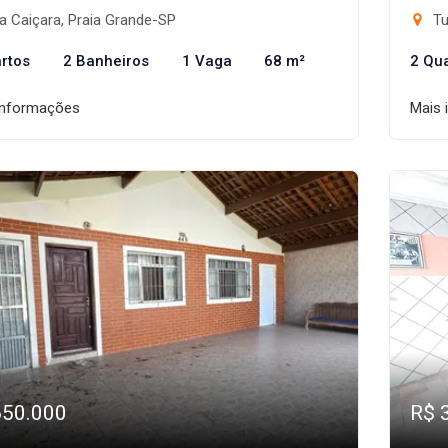
a Caiçara, Praia Grande-SP
Tu
rtos
2 Banheiros
1 Vaga
68 m²
2 Qu
informações
Mais 
650.000
R$ 