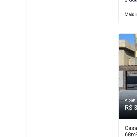
2 Qua
Mais 
A parti
R$ 
Casa
68m