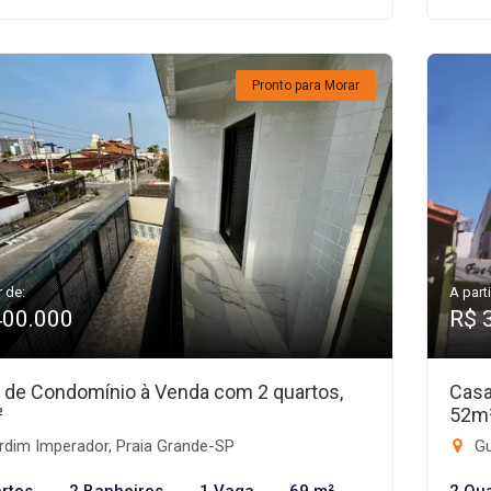
Pronto para Morar
r de:
A parti
400.000
R$ 
 de Condomínio à Venda com 2 quartos,
Casa
²
52m
rdim Imperador, Praia Grande-SP
Gu