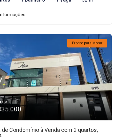
artos
1 Banheiro
1 Vaga
52 m²
informações
Pronto para Morar
r de:
335.000
 de Condomínio à Venda com 2 quartos,
²