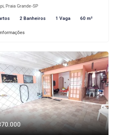
pi, Praia Grande-SP
artos
2 Banheiros
1 Vaga
60 m²
informações
370.000