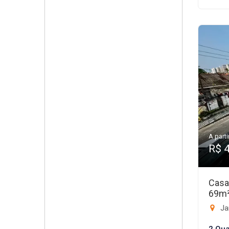
A parti
R$ 
Casa
69m
Ja