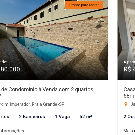
Pronto para Morar
r de:
A parti
380.000
R$ 
 de Condomínio à Venda com 2 quartos,
Casa
²
68m
rdim Imperador, Praia Grande-SP
Ja
rtos
2 Banheiros
1 Vaga
52 m²
2 Qu
informações
Mais 