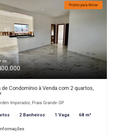
Pronto para Morar
r de:
400.000
 de Condomínio à Venda com 2 quartos,
²
rdim Imperador, Praia Grande-SP
artos
2 Banheiros
1 Vaga
68 m²
informações