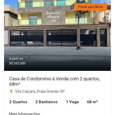
Pronto para Morar
A partir de:
R$ 335.000
Casa de Condomínio à Venda com 2 quartos,
68m²
Vila Caiçara, Praia Grande-SP
2 Quartos
2 Banheiros
1 Vaga
68 m²
Mais informações