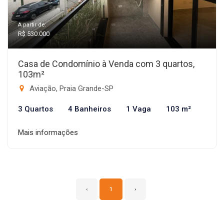
A partir de:
R$ 530.000
Casa de Condomínio à Venda com 3 quartos,
103m²
Aviação, Praia Grande-SP
3 Quartos
4 Banheiros
1 Vaga
103 m²
Mais informações
‹
1
›