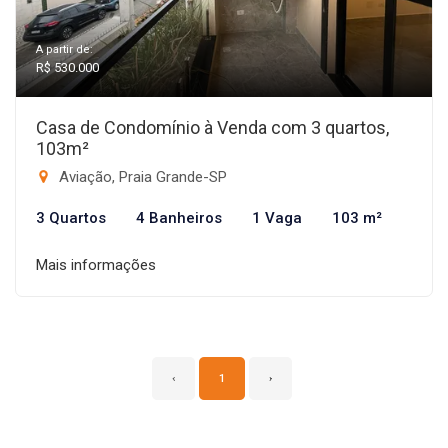
A partir de:
R$ 530.000
Casa de Condomínio à Venda com 3 quartos,
103m²
Aviação, Praia Grande-SP
3 Quartos
4 Banheiros
1 Vaga
103 m²
Mais informações
‹
1
›