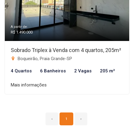
A partir de:
R$ 1.490.000
Sobrado Triplex à Venda com 4 quartos, 205m²
Boqueirão, Praia Grande-SP
4 Quartos
6 Banheiros
2 Vagas
205 m²
Mais informações
‹
1
›