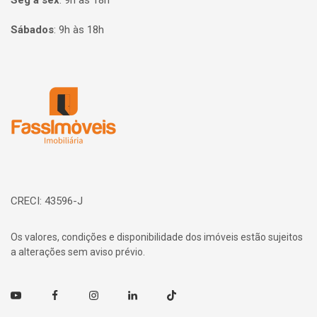
Seg à sex
:
9h às 18h
Sábados
:
9h às 18h
Página inicial
CRECI: 43596-J
Os valores, condições e disponibilidade dos imóveis estão sujeitos
a alterações sem aviso prévio.
Youtube
Facebook
Instagram
Linkedin
TikTok