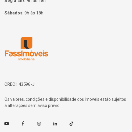
Seg à sex
:
9h às 18h
Sábados
:
9h às 18h
Página inicial
CRECI: 43596-J
Os valores, condições e disponibilidade dos imóveis estão sujeitos
a alterações sem aviso prévio.
Youtube
Facebook
Instagram
Linkedin
TikTok