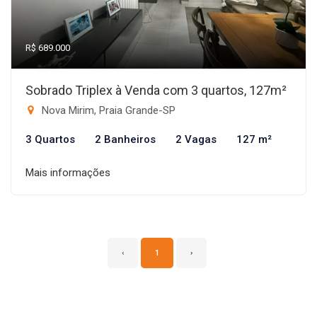
R$ 689.000
Sobrado Triplex à Venda com 3 quartos, 127m²
Nova Mirim, Praia Grande-SP
3 Quartos
2 Banheiros
2 Vagas
127 m²
Mais informações
‹
1
›