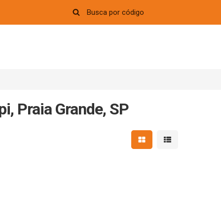
i, Praia Grande, SP
Mostrar resultados em 
Mostrar resultad