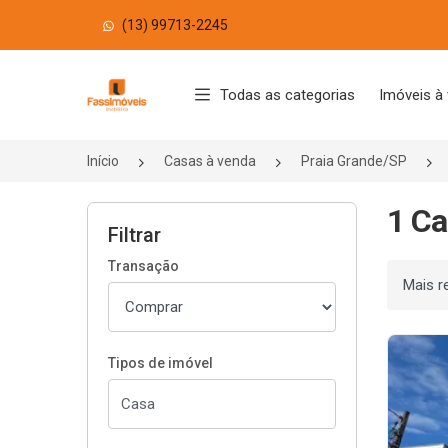
(13) 99713-2245
Página inicial
Todas as categorias
Imóveis à
Início
Casas à venda
Praia Grande/SP
1 Ca
Filtrar
Transação
Ordenar
Tipos de imóvel