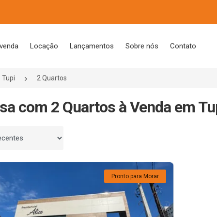
 venda
Locação
Lançamentos
Sobre nós
Contato
Tupi
2 Quartos
sa com 2 Quartos à Venda em Tup
 por
Pronto para Morar