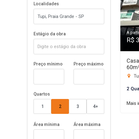
Localidades
A parti
Estágio da obra
R$ 
Casa
Preço mínimo
Preço máximo
60m
Tup
2 Qua
Quartos
Mais 
1
2
3
4+
Área mínima
Área máxima