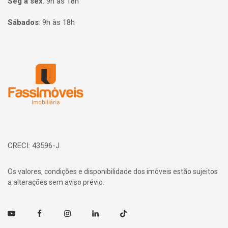
Seg à sex
:
9h às 18h
Sábados
:
9h às 18h
Página inicial
CRECI: 43596-J
Os valores, condições e disponibilidade dos imóveis estão sujeitos
a alterações sem aviso prévio.
Youtube
Facebook
Instagram
Linkedin
TikTok