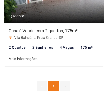
R$ 650.000
Casa à Venda com 2 quartos, 175m²
Vila Balneária, Praia Grande-SP
2 Quartos
2 Banheiros
4 Vagas
175 m²
Mais informações
‹
1
›