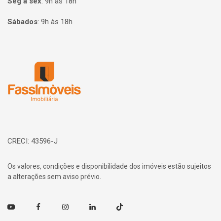
Seg à sex
:
9h às 18h
Sábados
:
9h às 18h
Página inicial
CRECI: 43596-J
Os valores, condições e disponibilidade dos imóveis estão sujeitos
a alterações sem aviso prévio.
Youtube
Facebook
Instagram
Linkedin
TikTok