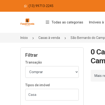
(13) 99713-2245
Página inicial
Todas as categorias
Imóveis à
Início
Casas à venda
São Bernardo do Cam
0 Ca
Filtrar
Cam
Transação
Ordenar
Tipos de imóvel