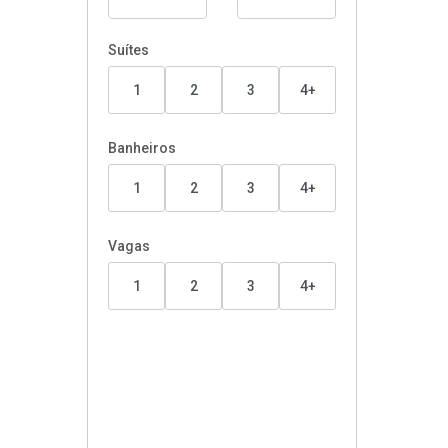
Suítes
1
2
3
4+
Banheiros
1
2
3
4+
Vagas
1
2
3
4+