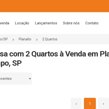
 venda
Locação
Lançamentos
Sobre nós
Contato
po/SP
Planalto
2 Quartos
sa com 2 Quartos à Venda em Pla
po, SP
 por
‹
1
›