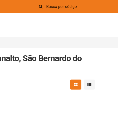
nalto, São Bernardo do
Mostrar resultados em 
Mostrar resultad