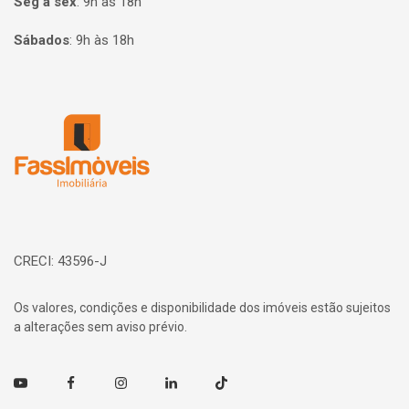
Seg à sex
:
9h às 18h
Sábados
:
9h às 18h
Página inicial
CRECI: 43596-J
Os valores, condições e disponibilidade dos imóveis estão sujeitos
a alterações sem aviso prévio.
Youtube
Facebook
Instagram
Linkedin
TikTok