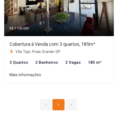
R$ 1.100.000
Cobertura à Venda com 3 quartos, 185m²
Vila Tupi, Praia Grande-SP
3 Quartos
2 Banheiros
2 Vagas
185 m²
Mais informações
‹
1
›