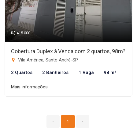
R$ 415.000
Cobertura Duplex à Venda com 2 quartos, 98m²
Vila América, Santo André-SP
2 Quartos
2 Banheiros
1 Vaga
98 m²
Mais informações
‹
1
›