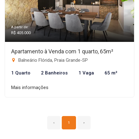
A partir de:
R$ 405.000
Apartamento à Venda com 1 quarto, 65m²
Balneário Flórida, Praia Grande-SP
1 Quarto
2 Banheiros
1 Vaga
65 m²
Mais informações
‹
1
›