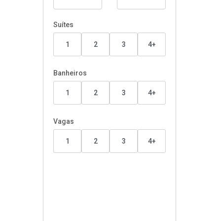
Suítes
1
2
3
4+
Banheiros
1
2
3
4+
Vagas
1
2
3
4+