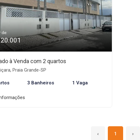
r de:
320.001
ado à Venda com 2 quartos
içara, Praia Grande-SP
rtos
3 Banheiros
1 Vaga
informações
‹
1
›