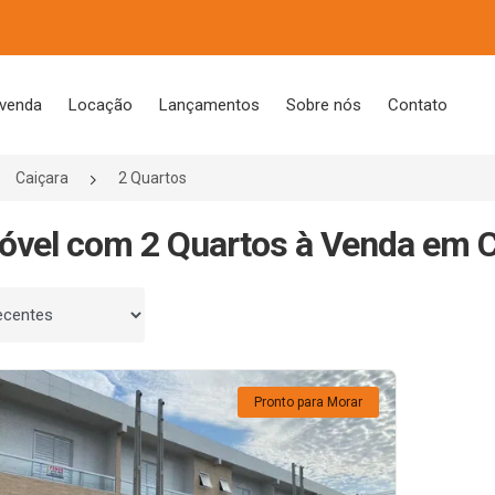
 venda
Locação
Lançamentos
Sobre nós
Contato
Caiçara
2 Quartos
óvel com 2 Quartos à Venda em C
 por
Pronto para Morar