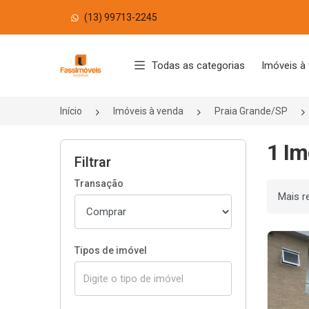
(13) 99713-2245
Página inicial
Todas as categorias
Imóveis à
Início
Imóveis à venda
Praia Grande/SP
1 Im
Filtrar
Transação
Ordenar
Tipos de imóvel