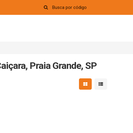
aiçara, Praia Grande, SP
Mostrar resultados em 
Mostrar resultad