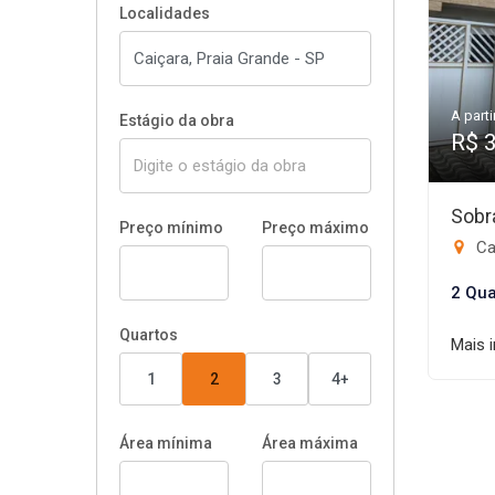
Localidades
A parti
Estágio da obra
R$ 
Sobr
Preço mínimo
Preço máximo
Ca
2 Qua
Quartos
Mais 
1
2
3
4+
Área mínima
Área máxima