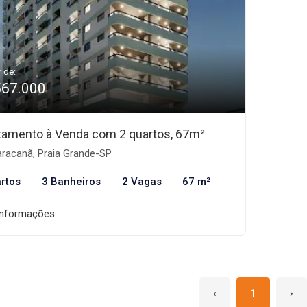
r de:
567.000
tamento à Venda com 2 quartos, 67m²
racanã, Praia Grande-SP
rtos
3 Banheiros
2 Vagas
67 m²
informações
‹
1
›