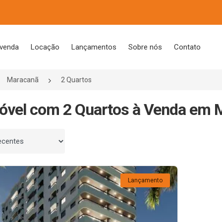
 venda
Locação
Lançamentos
Sobre nós
Contato
Maracanã
2 Quartos
óvel com 2 Quartos à Venda em M
 por
Lançamento