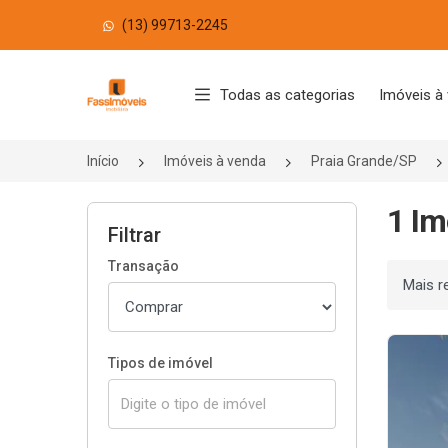
(13) 99713-2245
Página inicial
Todas as categorias
Imóveis à
Início
Imóveis à venda
Praia Grande/SP
1 Im
Filtrar
Transação
Ordenar
Tipos de imóvel