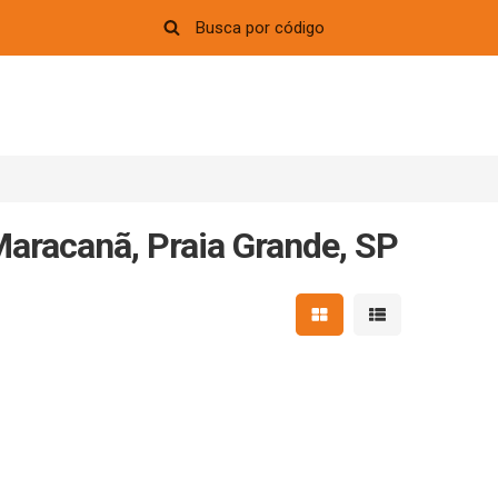
aracanã, Praia Grande, SP
Mostrar resultados em 
Mostrar resultad