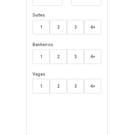
Suítes
1
2
3
4+
Banheiros
1
2
3
4+
Vagas
1
2
3
4+