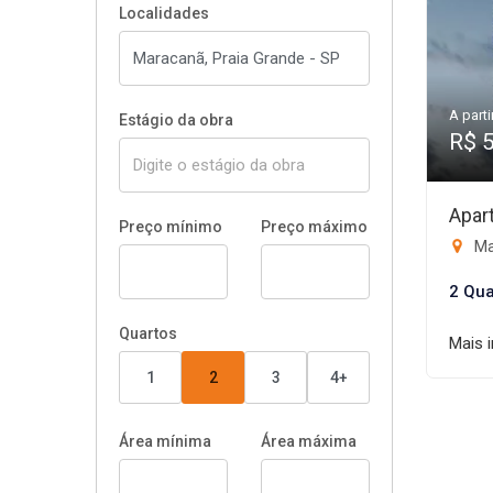
Localidades
A parti
Estágio da obra
R$ 
Apar
Preço mínimo
Preço máximo
Ma
2 Qua
Quartos
Mais 
1
2
3
4+
Área mínima
Área máxima