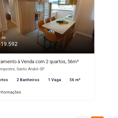
r de:
619.592
tamento à Venda com 2 quartos, 56m²
mpestre, Santo André-SP
rtos
2 Banheiros
1 Vaga
56 m²
informações