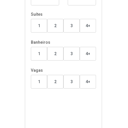
Suítes
1
2
3
4+
Banheiros
1
2
3
4+
Vagas
1
2
3
4+