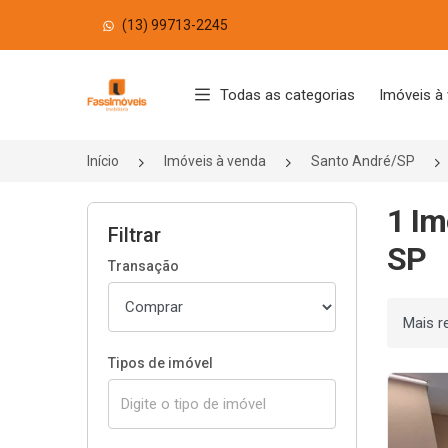
(13) 99713-2245
Página inicial
Todas as categorias
Imóveis à
Início
Imóveis à venda
Santo André/SP
1 Im
Filtrar
SP
Transação
Ordenar
Tipos de imóvel