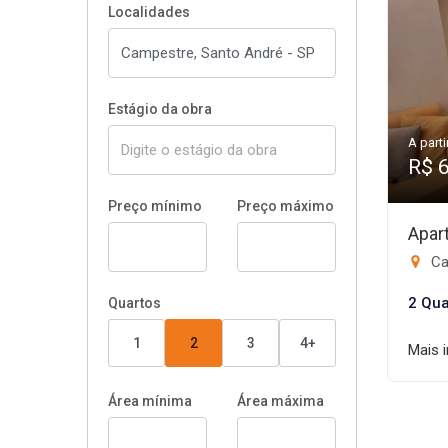
Localidades
Estágio da obra
A parti
R$ 
Preço mínimo
Preço máximo
Apar
Ca
2 Qua
Quartos
1
2
3
4+
Mais 
Área mínima
Área máxima