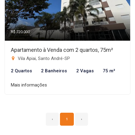
R$ 720.000
Apartamento à Venda com 2 quartos, 75m²
Vila Apiai, Santo André-SP
2 Quartos
2 Banheiros
2 Vagas
75 m²
Mais informações
‹
1
›