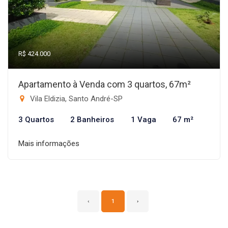
R$ 424.000
Apartamento à Venda com 3 quartos, 67m²
Vila Eldizia, Santo André-SP
3 Quartos
2 Banheiros
1 Vaga
67 m²
Mais informações
‹
1
›