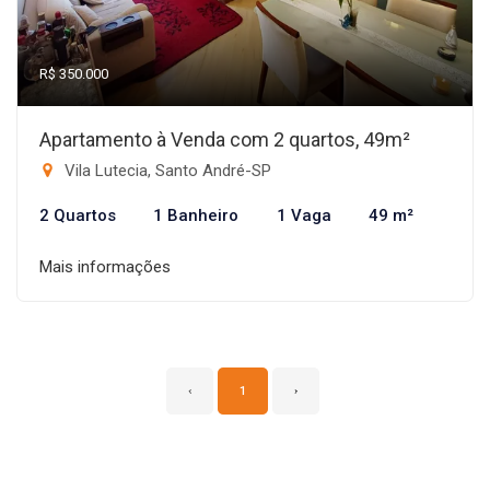
R$ 350.000
Apartamento à Venda com 2 quartos, 49m²
Vila Lutecia, Santo André-SP
2 Quartos
1 Banheiro
1 Vaga
49 m²
Mais informações
‹
1
›