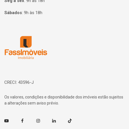
Seg à sex
:
9h às 18h
Sábados
:
9h às 18h
Página inicial
CRECI: 43596-J
Os valores, condições e disponibilidade dos imóveis estão sujeitos
a alterações sem aviso prévio.
Youtube
Facebook
Instagram
Linkedin
TikTok