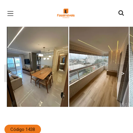
Página inicial
<
>
Código 1438