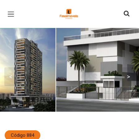
Página inicial
<
>
Código 884