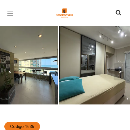
Página inicial
<
>
Código 1636