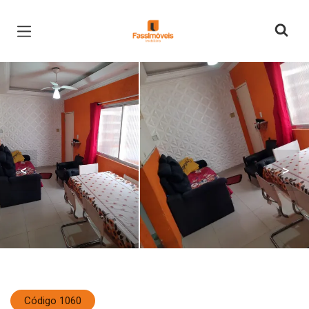
Página inicial
<
>
Código 1060