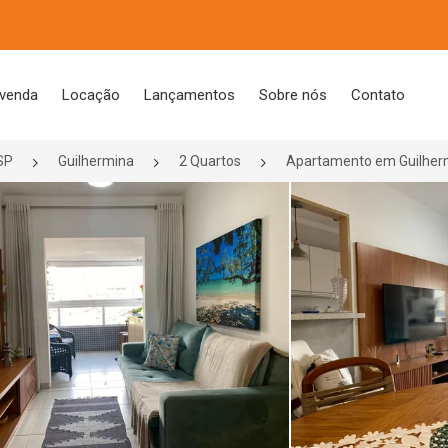
 venda
Locação
Lançamentos
Sobre nós
Contato
SP
Guilhermina
2 Quartos
Apartamento em Guilherm