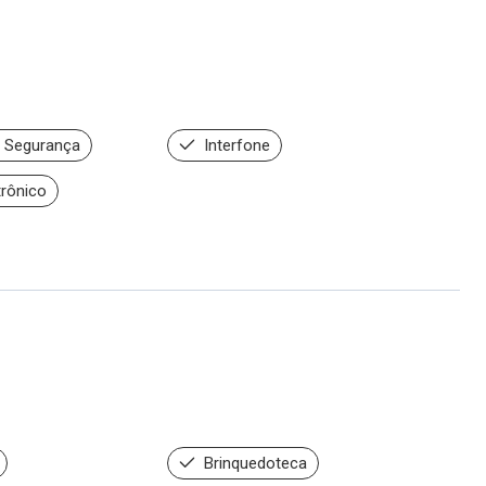
 Segurança
Interfone
trônico
Brinquedoteca