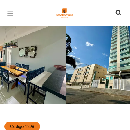
Página inicial
<
>
Código 1298