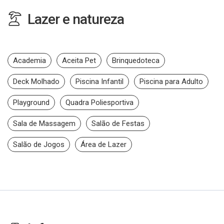
Lazer e natureza
Academia
Aceita Pet
Brinquedoteca
Deck Molhado
Piscina Infantil
Piscina para Adulto
Playground
Quadra Poliesportiva
Sala de Massagem
Salão de Festas
Salão de Jogos
Área de Lazer