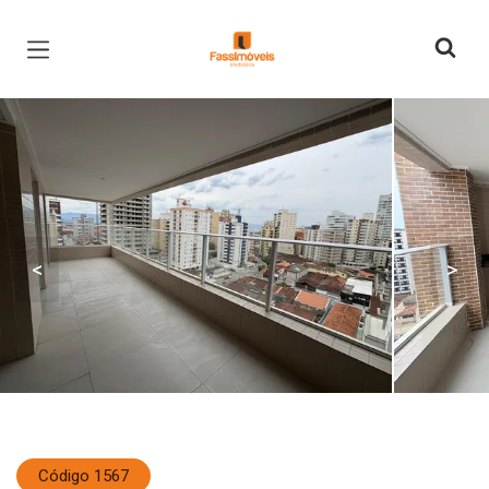
Página inicial
<
>
Código 1567