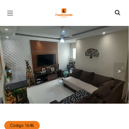
Página inicial
<
>
Código 1646