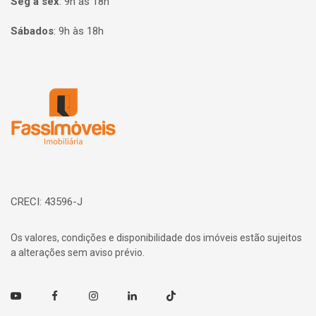
Seg à sex
:
9h às 18h
Sábados
:
9h às 18h
Página inicial
CRECI: 43596-J
Os valores, condições e disponibilidade dos imóveis estão sujeitos
a alterações sem aviso prévio.
Youtube
Facebook
Instagram
Linkedin
TikTok