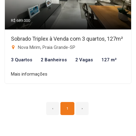
R$ 689.000
Sobrado Triplex à Venda com 3 quartos, 127m²
Nova Mirim, Praia Grande-SP
3 Quartos
2 Banheiros
2 Vagas
127 m²
Mais informações
‹
1
›