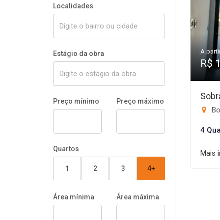
Localidades
A parti
Estágio da obra
R$ 
Sobr
Preço mínimo
Preço máximo
Bo
4 Qua
Quartos
Mais 
1
2
3
4+
Área mínima
Área máxima