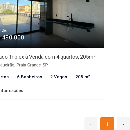
r de:
1.490.000
ado Triplex à Venda com 4 quartos, 205m²
queirão, Praia Grande-SP
rtos
6 Banheiros
2 Vagas
205 m²
informações
‹
1
›