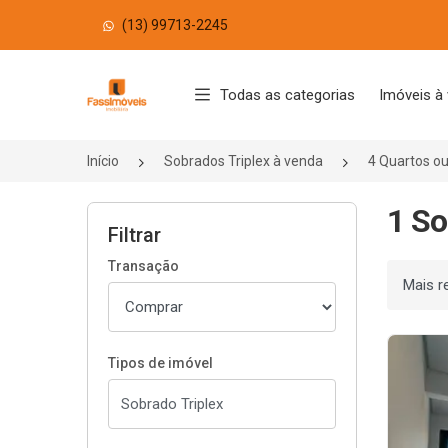
(13) 99713-2245
Página inicial
Todas as categorias
Imóveis à
Início
Sobrados Triplex à venda
4 Quartos o
1 So
Filtrar
Transação
Ordenar
Tipos de imóvel