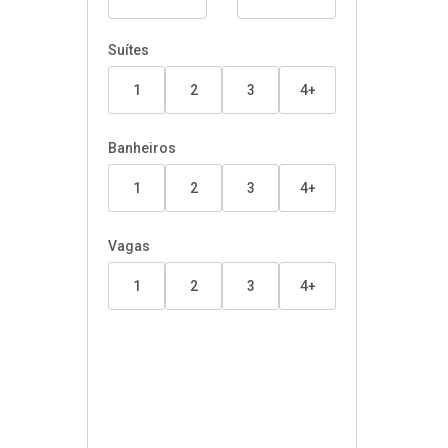
Suítes
1
2
3
4+
Banheiros
1
2
3
4+
Vagas
1
2
3
4+