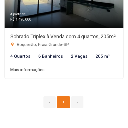
A partir de:
R$ 1.490.000
Sobrado Triplex à Venda com 4 quartos, 205m²
Boqueirão, Praia Grande-SP
4 Quartos
6 Banheiros
2 Vagas
205 m²
Mais informações
‹
1
›