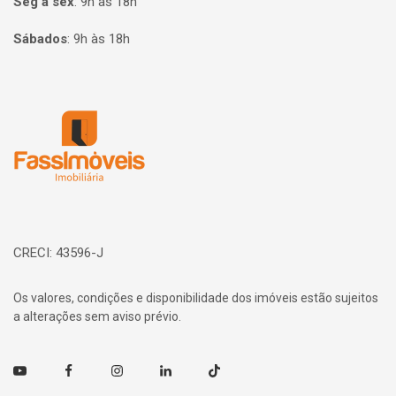
Seg à sex
:
9h às 18h
Sábados
:
9h às 18h
Página inicial
CRECI: 43596-J
Os valores, condições e disponibilidade dos imóveis estão sujeitos
a alterações sem aviso prévio.
Youtube
Facebook
Instagram
Linkedin
TikTok