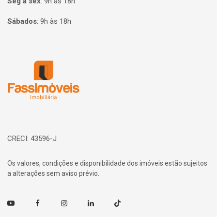
Seg à sex
:
9h às 18h
Sábados
:
9h às 18h
Página inicial
CRECI: 43596-J
Os valores, condições e disponibilidade dos imóveis estão sujeitos
a alterações sem aviso prévio.
Youtube
Facebook
Instagram
Linkedin
TikTok