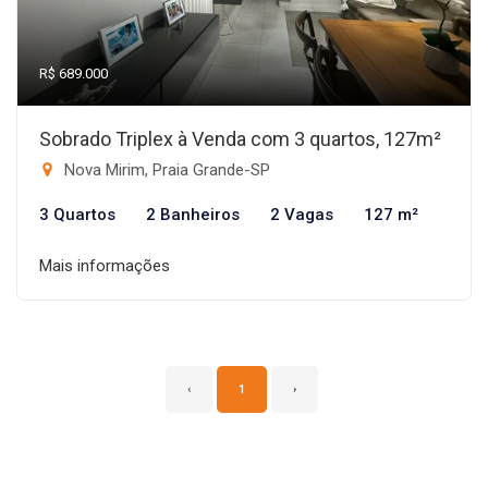
R$ 689.000
Sobrado Triplex à Venda com 3 quartos, 127m²
Nova Mirim, Praia Grande-SP
3 Quartos
2 Banheiros
2 Vagas
127 m²
Mais informações
‹
1
›