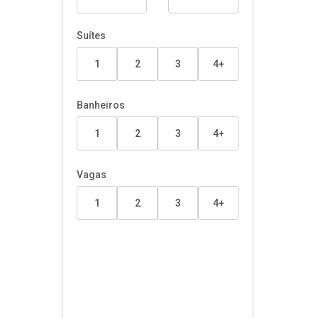
Suítes
1
2
3
4+
Banheiros
1
2
3
4+
Vagas
1
2
3
4+