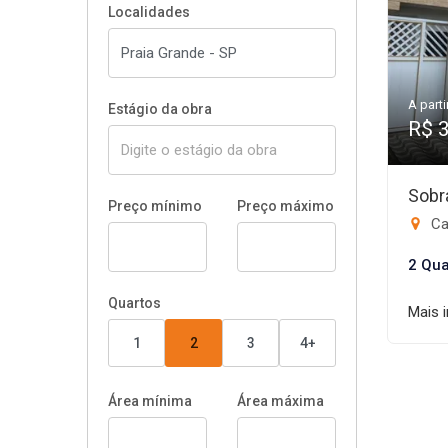
Localidades
A parti
Estágio da obra
R$ 
Sobr
Preço mínimo
Preço máximo
Ca
2 Qua
Quartos
Mais 
1
2
3
4+
Área mínima
Área máxima