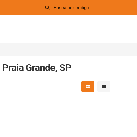
 Praia Grande, SP
Mostrar resultados em 
Mostrar resultad