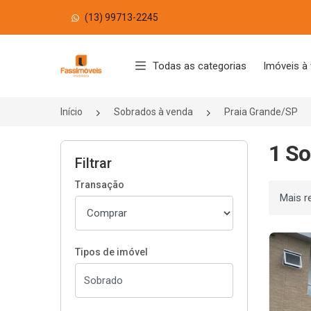
(13) 99713-2245
Página inicial
Todas as categorias
Imóveis à
Início
Sobrados à venda
Praia Grande/SP
1 So
Filtrar
Transação
Ordenar
Tipos de imóvel