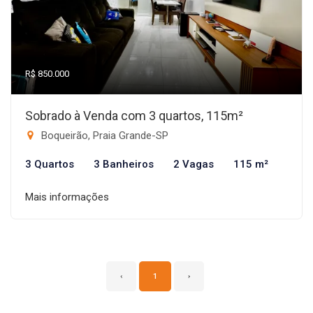
R$ 850.000
Sobrado à Venda com 3 quartos, 115m²
Boqueirão, Praia Grande-SP
3 Quartos
3 Banheiros
2 Vagas
115 m²
Mais informações
‹
1
›