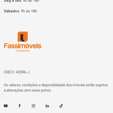
Seg à sex
:
9h às 18h
Sábados
:
9h às 18h
Página inicial
CRECI: 43596-J
Os valores, condições e disponibilidade dos imóveis estão sujeitos
a alterações sem aviso prévio.
Youtube
Facebook
Instagram
Linkedin
TikTok